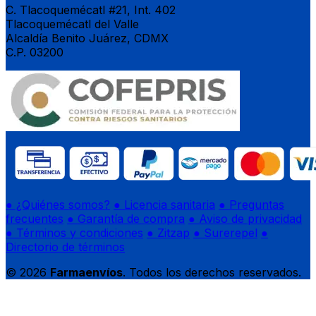
C. Tlacoquemécatl #21, Int. 402
Tlacoquemécatl del Valle
Alcaldía Benito Juárez, CDMX
C.P. 03200
● ¿Quiénes somos?
● Licencia sanitaria
● Preguntas
frecuentes
● Garantía de compra
● Aviso de privacidad
● Términos y condiciones
● Zitzap
● Surerepel
●
Directorio de términos
© 2026
Farmaenvíos
. Todos los derechos reservados.