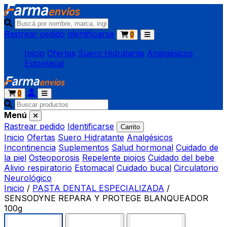
Rastrear pedido
Identificarse
0
Inicio
Ofertas
Suero Hidratante
Analgésicos
Estomacal
0
Menú
Rastrear pedido
Identificarse
Carrito
Inicio
Ofertas
Suero Hidratante
Analgésicos
Incontinencia
Suplementos
Salud hormonal
Cuidado de
la piel
Osteoporosis
Repelente piojos
Cuidado del bebe
Alivio respiratorio
Estomacal
Cuidado bucal
Circulatorio
Neurológico
Inicio
/
PASTA DENTAL ESPECIALIZADA
/
SENSODYNE REPARA Y PROTEGE BLANQUEADOR
100g