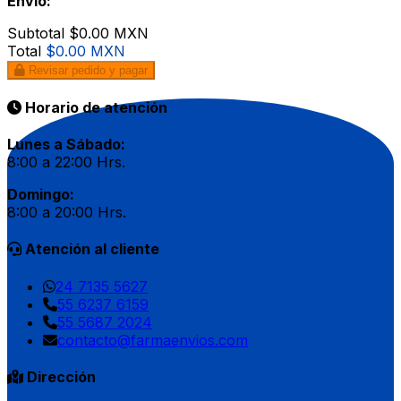
Envío:
Subtotal
$0.00 MXN
Total
$0.00 MXN
Revisar pedido y pagar
Horario de atención
Lunes a Sábado:
8:00 a 22:00 Hrs.
Domingo:
8:00 a 20:00 Hrs.
Atención al cliente
24 7135 5627
55 6237 6159
55 5687 2024
contacto@farmaenvios.com
Dirección