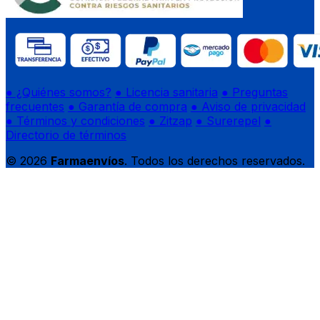
● ¿Quiénes somos?
● Licencia sanitaria
● Preguntas
frecuentes
● Garantía de compra
● Aviso de privacidad
● Términos y condiciones
● Zitzap
● Surerepel
●
Directorio de términos
© 2026
Farmaenvíos
. Todos los derechos reservados.