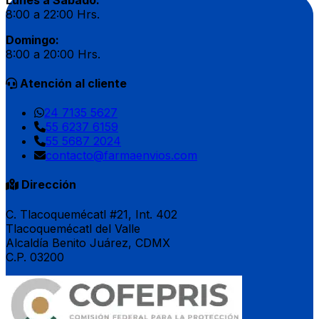
8:00 a 22:00 Hrs.
Domingo:
8:00 a 20:00 Hrs.
Atención al cliente
24 7135 5627
55 6237 6159
55 5687 2024
contacto@farmaenvios.com
Dirección
C. Tlacoquemécatl #21, Int. 402
Tlacoquemécatl del Valle
Alcaldía Benito Juárez, CDMX
C.P. 03200