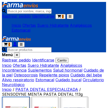
Rastrear pedido
Identificarse
0
Inicio
Ofertas
Suero Hidratante
Analgésicos
Estomacal
0
Menú
Rastrear pedido
Identificarse
Carrito
Inicio
Ofertas
Suero Hidratante
Analgésicos
Incontinencia
Suplementos
Salud hormonal
Cuidado de
la piel
Osteoporosis
Repelente piojos
Cuidado del bebe
Alivio respiratorio
Estomacal
Cuidado bucal
Circulatorio
Neurológico
Inicio
/
PASTA DENTAL ESPECIALIZADA
/
SENSODYNE MENTA PASTA DENTAL 113g