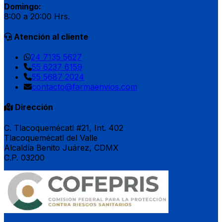
Domingo:
8:00 a 20:00 Hrs.
Atención al cliente
24 7135 5627
55 6237 6159
55 5687 2024
contacto@farmaenvios.com
Dirección
C. Tlacoquemécatl #21, Int. 402
Tlacoquemécatl del Valle
Alcaldía Benito Juárez, CDMX
C.P. 03200