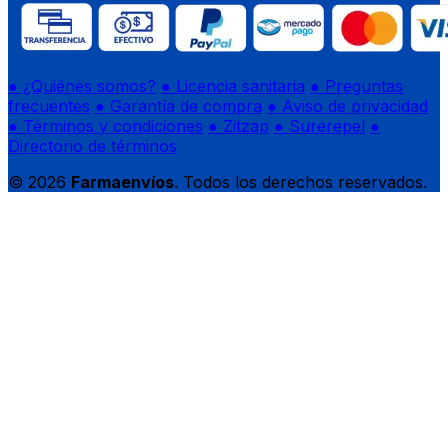
● ¿Quiénes somos?
● Licencia sanitaria
● Preguntas
frecuentes
● Garantía de compra
● Aviso de privacidad
● Términos y condiciones
● Zitzap
● Surerepel
●
Directorio de términos
© 2026
Farmaenvíos
. Todos los derechos reservados.