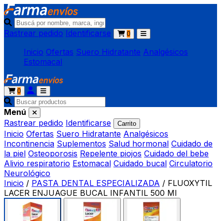
Rastrear pedido
Identificarse
0
Inicio
Ofertas
Suero Hidratante
Analgésicos
Estomacal
0
Menú
Rastrear pedido
Identificarse
Carrito
Inicio
Ofertas
Suero Hidratante
Analgésicos
Incontinencia
Suplementos
Salud hormonal
Cuidado de
la piel
Osteoporosis
Repelente piojos
Cuidado del bebe
Alivio respiratorio
Estomacal
Cuidado bucal
Circulatorio
Neurológico
Inicio
/
PASTA DENTAL ESPECIALIZADA
/
FLUOXYTIL
LACER ENJUAGUE BUCAL INFANTIL 500 Ml