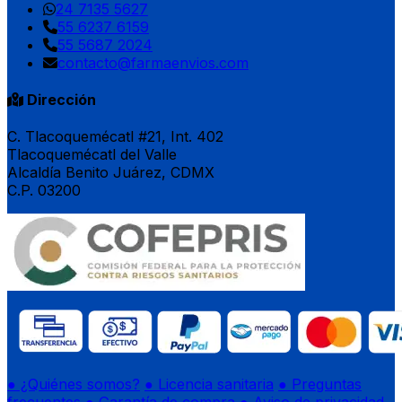
24 7135 5627
55 6237 6159
55 5687 2024
contacto@farmaenvios.com
Dirección
C. Tlacoquemécatl #21, Int. 402
Tlacoquemécatl del Valle
Alcaldía Benito Juárez, CDMX
C.P. 03200
● ¿Quiénes somos?
● Licencia sanitaria
● Preguntas