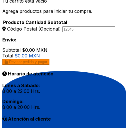
Tu carrito esta vacio
Agrega productos para iniciar tu compra.
Producto
Cantidad
Subtotal
Código Postal
(Opcional)
Envío:
Subtotal
$0.00 MXN
Total
$0.00 MXN
Revisar pedido y pagar
Horario de atención
Lunes a Sábado:
8:00 a 22:00 Hrs.
Domingo:
8:00 a 20:00 Hrs.
Atención al cliente