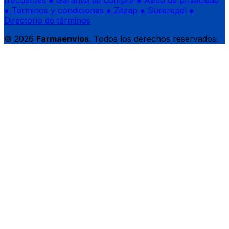
frecuentes
● Garantía de compra
● Aviso de privacidad
● Términos y condiciones
● Zitzap
● Surerepel
●
Directorio de términos
© 2026
Farmaenvíos
. Todos los derechos reservados.