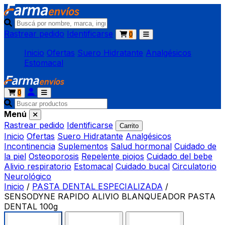
Rastrear pedido
Identificarse
0
Inicio
Ofertas
Suero Hidratante
Analgésicos
Estomacal
0
Menú
Rastrear pedido
Identificarse
Carrito
Inicio
Ofertas
Suero Hidratante
Analgésicos
Incontinencia
Suplementos
Salud hormonal
Cuidado de
la piel
Osteoporosis
Repelente piojos
Cuidado del bebe
Alivio respiratorio
Estomacal
Cuidado bucal
Circulatorio
Neurológico
Inicio
/
PASTA DENTAL ESPECIALIZADA
/
SENSODYNE RAPIDO ALIVIO BLANQUEADOR PASTA
DENTAL 100g