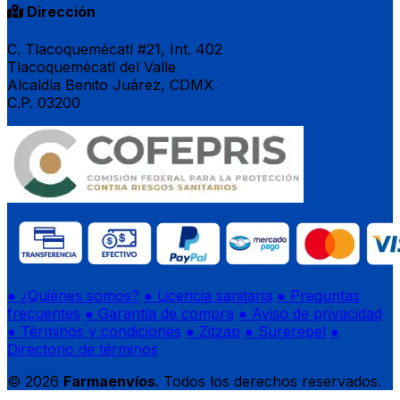
Dirección
C. Tlacoquemécatl #21, Int. 402
Tlacoquemécatl del Valle
Alcaldía Benito Juárez, CDMX
C.P. 03200
● ¿Quiénes somos?
● Licencia sanitaria
● Preguntas
frecuentes
● Garantía de compra
● Aviso de privacidad
● Términos y condiciones
● Zitzap
● Surerepel
●
Directorio de términos
© 2026
Farmaenvíos
. Todos los derechos reservados.