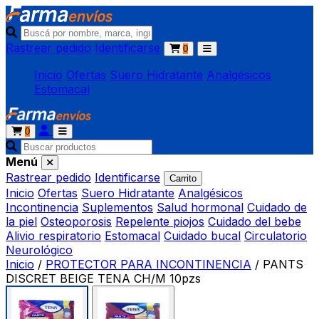
Rastrear pedido
Identificarse
0
Inicio
Ofertas
Suero Hidratante
Analgésicos
Estomacal
0
Menú
Rastrear pedido
Identificarse
Carrito
Inicio
Ofertas
Suero Hidratante
Analgésicos
Incontinencia
Suplementos
Salud hormonal
Cuidado de
la piel
Osteoporosis
Repelente piojos
Cuidado del bebe
Alivio respiratorio
Estomacal
Cuidado bucal
Circulatorio
Neurológico
Inicio
/
PROTECTOR PARA INCONTINENCIA
/
PANTS
DISCRET BEIGE TENA CH/M 10pzs