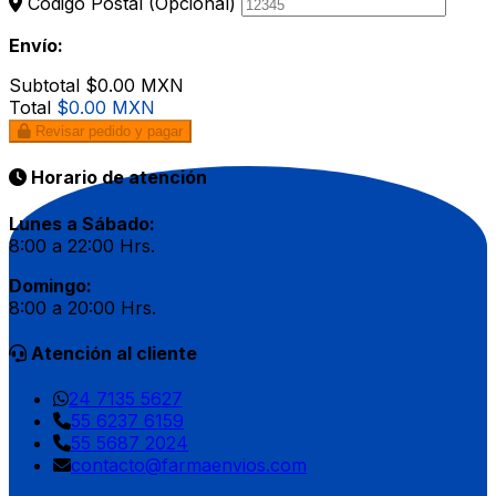
Código Postal
(Opcional)
Envío:
Subtotal
$0.00 MXN
Total
$0.00 MXN
Revisar pedido y pagar
Horario de atención
Lunes a Sábado:
8:00 a 22:00 Hrs.
Domingo:
8:00 a 20:00 Hrs.
Atención al cliente
24 7135 5627
55 6237 6159
55 5687 2024
contacto@farmaenvios.com