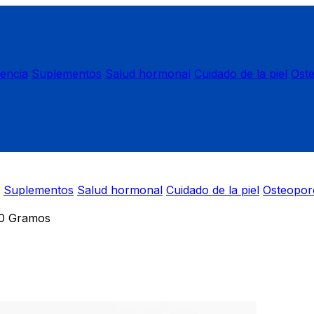
nencia
Suplementos
Salud hormonal
Cuidado de la piel
Ost
Suplementos
Salud hormonal
Cuidado de la piel
Osteopor
0 Gramos