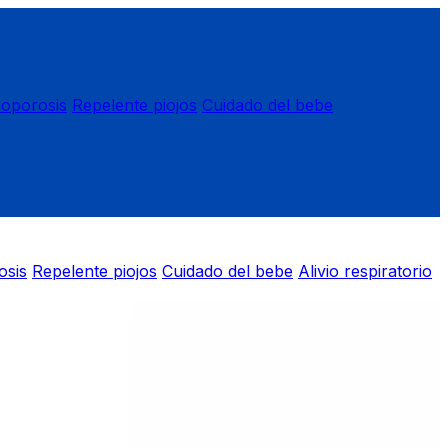
eoporosis
Repelente piojos
Cuidado del bebe
osis
Repelente piojos
Cuidado del bebe
Alivio respiratorio