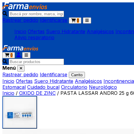
Rastrear pedido
Identificarse
0
Inicio
Ofertas
Suero Hidratante
Analgésicos
Inconti
Alivio respiratorio
0
Menú
Rastrear pedido
Identificarse
Carrito
Inicio
Ofertas
Suero Hidratante
Analgésicos
Incontinencia
Estomacal
Cuidado bucal
Circulatorio
Neurológico
Inicio
/
OXIDO DE ZINC
/
PASTA LASSAR ANDRO 25 g 6