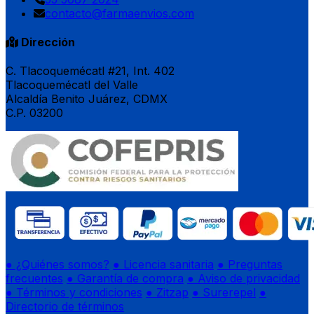
contacto@farmaenvios.com
Dirección
C. Tlacoquemécatl #21, Int. 402
Tlacoquemécatl del Valle
Alcaldía Benito Juárez, CDMX
C.P. 03200
● ¿Quiénes somos?
● Licencia sanitaria
● Preguntas
frecuentes
● Garantía de compra
● Aviso de privacidad
● Términos y condiciones
● Zitzap
● Surerepel
●
Directorio de términos