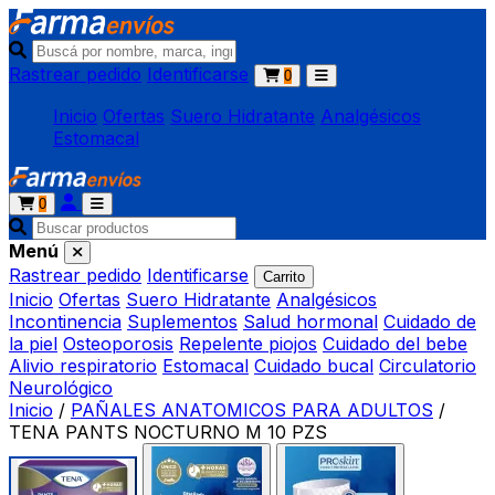
Rastrear pedido
Identificarse
0
Inicio
Ofertas
Suero Hidratante
Analgésicos
Estomacal
0
Menú
Rastrear pedido
Identificarse
Carrito
Inicio
Ofertas
Suero Hidratante
Analgésicos
Incontinencia
Suplementos
Salud hormonal
Cuidado de
la piel
Osteoporosis
Repelente piojos
Cuidado del bebe
Alivio respiratorio
Estomacal
Cuidado bucal
Circulatorio
Neurológico
Inicio
/
PAÑALES ANATOMICOS PARA ADULTOS
/
TENA PANTS NOCTURNO M 10 PZS