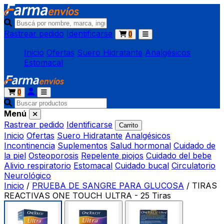
Rastrear pedido
Identificarse
0
Inicio
Ofertas
Suero Hidratante
Analgésicos
Estomacal
0
Menú
Rastrear pedido
Identificarse
Carrito
Inicio
Ofertas
Suero Hidratante
Analgésicos
Incontinencia
Suplementos
Salud hormonal
Cuidado de
la piel
Osteoporosis
Repelente piojos
Cuidado del bebe
Alivio respiratorio
Estomacal
Cuidado bucal
Circulatorio
Neurológico
Inicio
/
PRUEBA DE SANGRE PARA GLUCOSA
/
TIRAS
REACTIVAS ONE TOUCH ULTRA - 25 Tiras