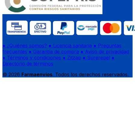
● ¿Quiénes somos?
● Licencia sanitaria
● Preguntas
frecuentes
● Garantía de compra
● Aviso de privacidad
● Términos y condiciones
● Zitzap
● Surerepel
●
Directorio de términos
© 2026
Farmaenvíos
. Todos los derechos reservados.