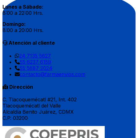
Lunes a Sábado:
8:00 a 22:00 Hrs.
Domingo:
8:00 a 20:00 Hrs.
Atención al cliente
24 7135 5627
55 6237 6159
55 5687 2024
contacto@farmaenvios.com
Dirección
C. Tlacoquemécatl #21, Int. 402
Tlacoquemécatl del Valle
Alcaldía Benito Juárez, CDMX
C.P. 03200