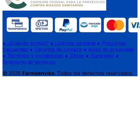
● ¿Quiénes somos?
● Licencia sanitaria
● Preguntas
frecuentes
● Garantía de compra
● Aviso de privacidad
● Términos y condiciones
● Zitzap
● Surerepel
●
Directorio de términos
© 2026
Farmaenvíos
. Todos los derechos reservados.