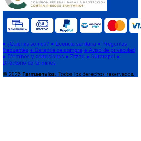
● ¿Quiénes somos?
● Licencia sanitaria
● Preguntas
frecuentes
● Garantía de compra
● Aviso de privacidad
● Términos y condiciones
● Zitzap
● Surerepel
●
Directorio de términos
© 2026
Farmaenvíos
. Todos los derechos reservados.