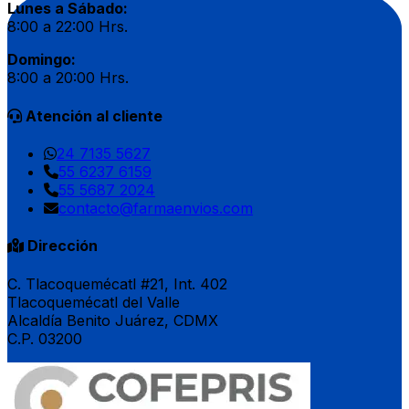
Lunes a Sábado:
8:00 a 22:00 Hrs.
Domingo:
8:00 a 20:00 Hrs.
Atención al cliente
24 7135 5627
55 6237 6159
55 5687 2024
contacto@farmaenvios.com
Dirección
C. Tlacoquemécatl #21, Int. 402
Tlacoquemécatl del Valle
Alcaldía Benito Juárez, CDMX
C.P. 03200