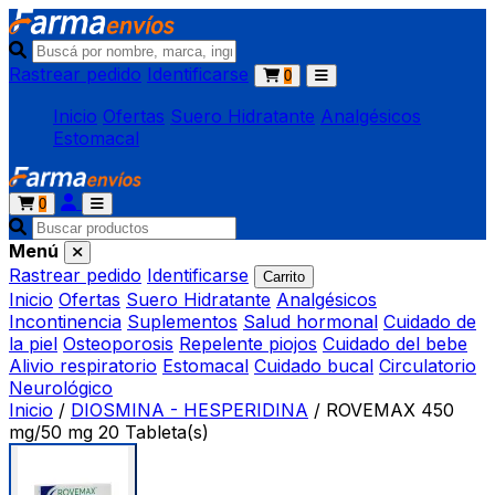
Rastrear pedido
Identificarse
0
Inicio
Ofertas
Suero Hidratante
Analgésicos
Estomacal
0
Menú
Rastrear pedido
Identificarse
Carrito
Inicio
Ofertas
Suero Hidratante
Analgésicos
Incontinencia
Suplementos
Salud hormonal
Cuidado de
la piel
Osteoporosis
Repelente piojos
Cuidado del bebe
Alivio respiratorio
Estomacal
Cuidado bucal
Circulatorio
Neurológico
Inicio
/
DIOSMINA - HESPERIDINA
/
ROVEMAX 450
mg/50 mg 20 Tableta(s)