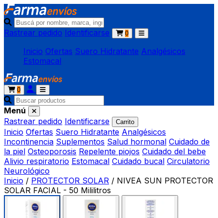
Rastrear pedido
Identificarse
0
Inicio
Ofertas
Suero Hidratante
Analgésicos
Estomacal
0
Menú
Rastrear pedido
Identificarse
Carrito
Inicio
Ofertas
Suero Hidratante
Analgésicos
Incontinencia
Suplementos
Salud hormonal
Cuidado de
la piel
Osteoporosis
Repelente piojos
Cuidado del bebe
Alivio respiratorio
Estomacal
Cuidado bucal
Circulatorio
Neurológico
Inicio
/
PROTECTOR SOLAR
/
NIVEA SUN PROTECTOR
SOLAR FACIAL - 50 Mililitros