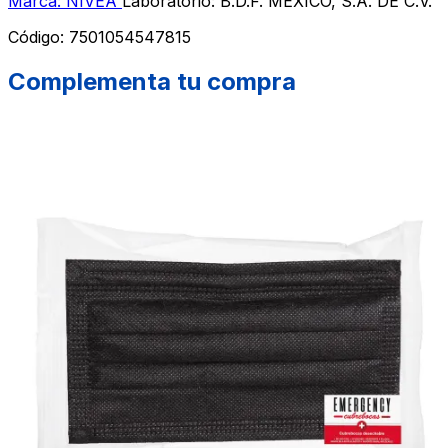
Marca: NIVEA
Laboratorio: B.D.F. MEXICO, S.A. DE C.V.
Código:
7501054547815
Complementa tu compra