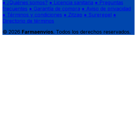
● ¿Quiénes somos?
● Licencia sanitaria
● Preguntas
frecuentes
● Garantía de compra
● Aviso de privacidad
● Términos y condiciones
● Zitzap
● Surerepel
●
Directorio de términos
© 2026
Farmaenvíos
. Todos los derechos reservados.