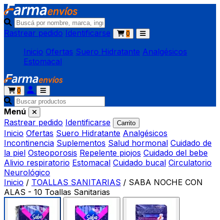
Rastrear pedido
Identificarse
0
Inicio
Ofertas
Suero Hidratante
Analgésicos
Estomacal
0
Menú
Rastrear pedido
Identificarse
Carrito
Inicio
Ofertas
Suero Hidratante
Analgésicos
Incontinencia
Suplementos
Salud hormonal
Cuidado de
la piel
Osteoporosis
Repelente piojos
Cuidado del bebe
Alivio respiratorio
Estomacal
Cuidado bucal
Circulatorio
Neurológico
Inicio
/
TOALLAS SANITARIAS
/
SABA NOCHE CON
ALAS - 10 Toallas Sanitarias