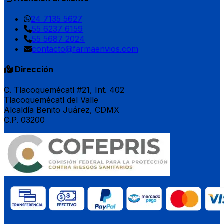
24 7135 5627
55 6237 6159
55 5687 2024
contacto@farmaenvios.com
Dirección
C. Tlacoquemécatl #21, Int. 402
Tlacoquemécatl del Valle
Alcaldía Benito Juárez, CDMX
C.P. 03200