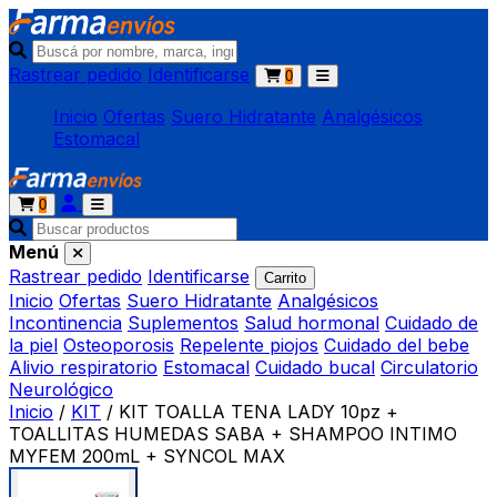
Rastrear pedido
Identificarse
0
Inicio
Ofertas
Suero Hidratante
Analgésicos
Estomacal
0
Menú
Rastrear pedido
Identificarse
Carrito
Inicio
Ofertas
Suero Hidratante
Analgésicos
Incontinencia
Suplementos
Salud hormonal
Cuidado de
la piel
Osteoporosis
Repelente piojos
Cuidado del bebe
Alivio respiratorio
Estomacal
Cuidado bucal
Circulatorio
Neurológico
Inicio
/
KIT
/
KIT TOALLA TENA LADY 10pz +
TOALLITAS HUMEDAS SABA + SHAMPOO INTIMO
MYFEM 200mL + SYNCOL MAX