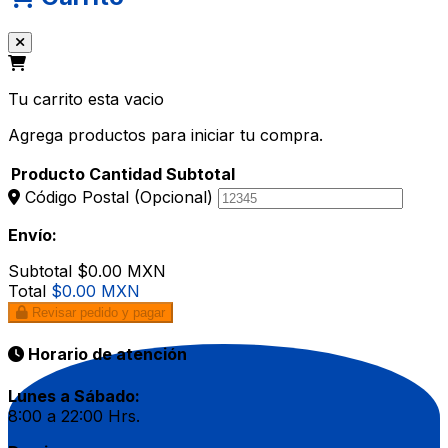
Tu carrito esta vacio
Agrega productos para iniciar tu compra.
Producto
Cantidad
Subtotal
Código Postal
(Opcional)
Envío:
Subtotal
$0.00 MXN
Total
$0.00 MXN
Revisar pedido y pagar
Horario de atención
Lunes a Sábado:
8:00 a 22:00 Hrs.