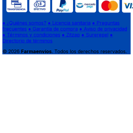
● ¿Quiénes somos?
● Licencia sanitaria
● Preguntas
frecuentes
● Garantía de compra
● Aviso de privacidad
● Términos y condiciones
● Zitzap
● Surerepel
●
Directorio de términos
© 2026
Farmaenvíos
. Todos los derechos reservados.