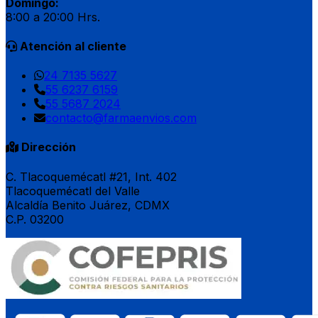
Domingo:
8:00 a 20:00 Hrs.
Atención al cliente
24 7135 5627
55 6237 6159
55 5687 2024
contacto@farmaenvios.com
Dirección
C. Tlacoquemécatl #21, Int. 402
Tlacoquemécatl del Valle
Alcaldía Benito Juárez, CDMX
C.P. 03200