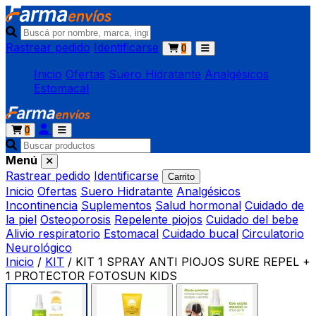
Rastrear pedido
Identificarse
0
Inicio
Ofertas
Suero Hidratante
Analgésicos
Estomacal
0
Menú
Rastrear pedido
Identificarse
Carrito
Inicio
Ofertas
Suero Hidratante
Analgésicos
Incontinencia
Suplementos
Salud hormonal
Cuidado de
la piel
Osteoporosis
Repelente piojos
Cuidado del bebe
Alivio respiratorio
Estomacal
Cuidado bucal
Circulatorio
Neurológico
Inicio
/
KIT
/
KIT 1 SPRAY ANTI PIOJOS SURE REPEL +
1 PROTECTOR FOTOSUN KIDS