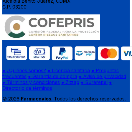
Alcaldía Benito Juárez, CDMX
C.P. 03200
● ¿Quiénes somos?
● Licencia sanitaria
● Preguntas
frecuentes
● Garantía de compra
● Aviso de privacidad
● Términos y condiciones
● Zitzap
● Surerepel
●
Directorio de términos
© 2026
Farmaenvíos
. Todos los derechos reservados.