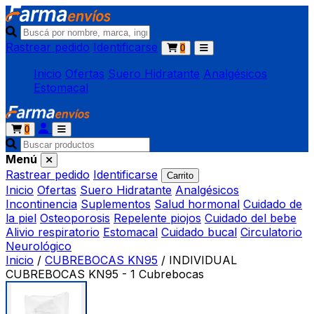
Rastrear pedido
Identificarse
0
Inicio
Ofertas
Suero Hidratante
Analgésicos
Estomacal
0
Menú
Rastrear pedido
Identificarse
Carrito
Inicio
Ofertas
Suero Hidratante
Analgésicos
Incontinencia
Suplementos
Salud hormonal
Cuidado de
la piel
Osteoporosis
Repelente piojos
Cuidado del bebe
Alivio respiratorio
Estomacal
Cuidado bucal
Circulatorio
Neurológico
Inicio
/
CUBREBOCAS KN95
/
INDIVIDUAL
CUBREBOCAS KN95 - 1 Cubrebocas