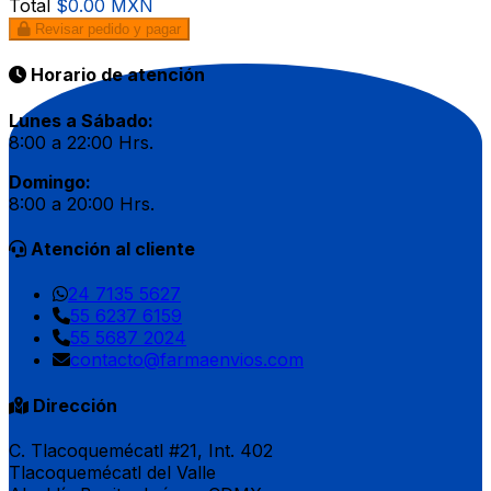
Total
$0.00 MXN
Revisar pedido y pagar
Horario de atención
Lunes a Sábado:
8:00 a 22:00 Hrs.
Domingo:
8:00 a 20:00 Hrs.
Atención al cliente
24 7135 5627
55 6237 6159
55 5687 2024
contacto@farmaenvios.com
Dirección
C. Tlacoquemécatl #21, Int. 402
Tlacoquemécatl del Valle