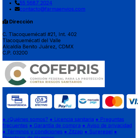
55 5687 2024
contacto@farmaenvios.com
Dirección
C. Tlacoquemécatl #21, Int. 402
Tlacoquemécatl del Valle
Alcaldía Benito Juárez, CDMX
C.P. 03200
● ¿Quiénes somos?
● Licencia sanitaria
● Preguntas
frecuentes
● Garantía de compra
● Aviso de privacidad
● Términos y condiciones
● Zitzap
● Surerepel
●
Directorio de términos