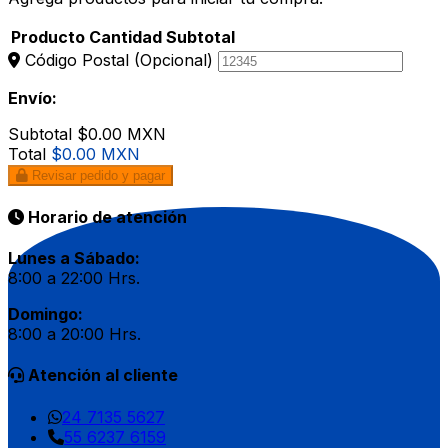
Producto
Cantidad
Subtotal
Código Postal
(Opcional)
Envío:
Subtotal
$0.00 MXN
Total
$0.00 MXN
Revisar pedido y pagar
Horario de atención
Lunes a Sábado:
8:00 a 22:00 Hrs.
Domingo:
8:00 a 20:00 Hrs.
Atención al cliente
24 7135 5627
55 6237 6159