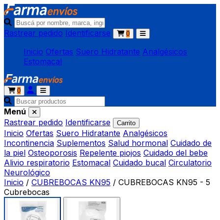
Rastrear pedido
Identificarse
0
Inicio
Ofertas
Suero Hidratante
Analgésicos
Estomacal
0
Menú
Rastrear pedido
Identificarse
Carrito
Inicio
Ofertas
Suero Hidratante
Analgésicos
Incontinencia
Suplementos
Salud hormonal
Cuidado de
la piel
Osteoporosis
Repelente piojos
Cuidado del bebe
Alivio respiratorio
Estomacal
Cuidado bucal
Circulatorio
Neurológico
Inicio
/
CUBREBOCAS KN95
/
CUBREBOCAS KN95 - 5
Cubrebocas