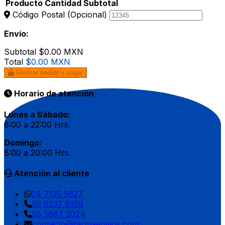
Producto
Cantidad
Subtotal
Código Postal
(Opcional)
Envío:
Subtotal
$0.00 MXN
Total
$0.00 MXN
Revisar pedido y pagar
Horario de atención
Lunes a Sábado:
8:00 a 22:00 Hrs.
Domingo:
8:00 a 20:00 Hrs.
Atención al cliente
24 7135 5627
55 6237 6159
55 5687 2024
contacto@farmaenvios.com