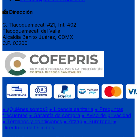
Dirección
C. Tlacoquemécatl #21, Int. 402
Tlacoquemécatl del Valle
Alcaldía Benito Juárez, CDMX
C.P. 03200
● ¿Quiénes somos?
● Licencia sanitaria
● Preguntas
frecuentes
● Garantía de compra
● Aviso de privacidad
● Términos y condiciones
● Zitzap
● Surerepel
●
Directorio de términos