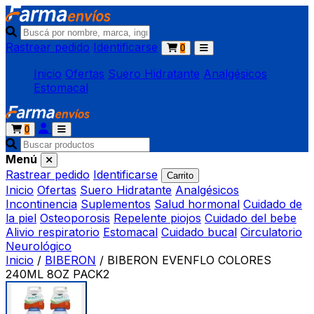
Rastrear pedido
Identificarse
0
Inicio
Ofertas
Suero Hidratante
Analgésicos
Estomacal
0
Menú
Rastrear pedido
Identificarse
Carrito
Inicio
Ofertas
Suero Hidratante
Analgésicos
Incontinencia
Suplementos
Salud hormonal
Cuidado de
la piel
Osteoporosis
Repelente piojos
Cuidado del bebe
Alivio respiratorio
Estomacal
Cuidado bucal
Circulatorio
Neurológico
Inicio
/
BIBERON
/
BIBERON EVENFLO COLORES
240ML 8OZ PACK2