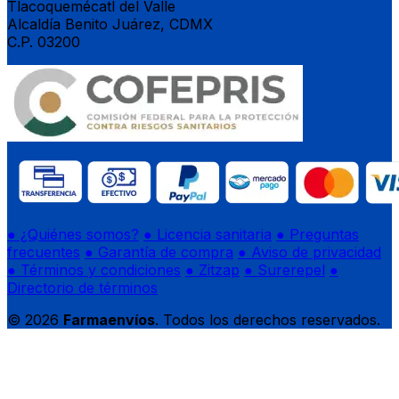
Tlacoquemécatl del Valle
Alcaldía Benito Juárez, CDMX
C.P. 03200
● ¿Quiénes somos?
● Licencia sanitaria
● Preguntas
frecuentes
● Garantía de compra
● Aviso de privacidad
● Términos y condiciones
● Zitzap
● Surerepel
●
Directorio de términos
© 2026
Farmaenvíos
. Todos los derechos reservados.