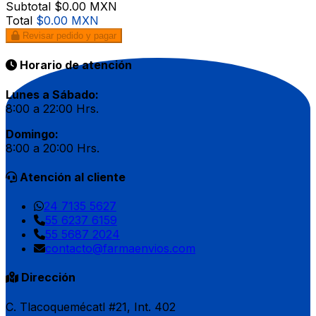
Subtotal
$0.00 MXN
Total
$0.00 MXN
Revisar pedido y pagar
Horario de atención
Lunes a Sábado:
8:00 a 22:00 Hrs.
Domingo:
8:00 a 20:00 Hrs.
Atención al cliente
24 7135 5627
55 6237 6159
55 5687 2024
contacto@farmaenvios.com
Dirección
C. Tlacoquemécatl #21, Int. 402