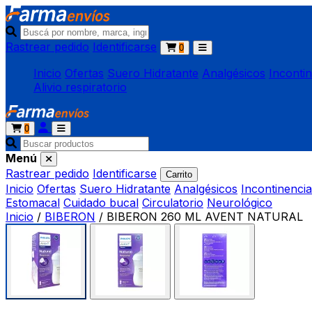
Rastrear pedido
Identificarse
0
Inicio
Ofertas
Suero Hidratante
Analgésicos
Inconti
Alivio respiratorio
0
Menú
Rastrear pedido
Identificarse
Carrito
Inicio
Ofertas
Suero Hidratante
Analgésicos
Incontinencia
Estomacal
Cuidado bucal
Circulatorio
Neurológico
Inicio
/
BIBERON
/
BIBERON 260 ML AVENT NATURAL