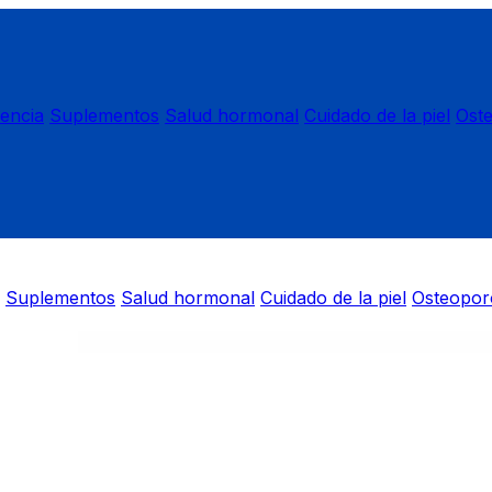
nencia
Suplementos
Salud hormonal
Cuidado de la piel
Ost
Suplementos
Salud hormonal
Cuidado de la piel
Osteopor