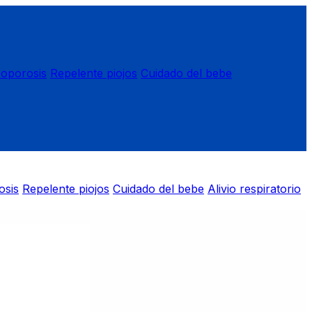
eoporosis
Repelente piojos
Cuidado del bebe
osis
Repelente piojos
Cuidado del bebe
Alivio respiratorio