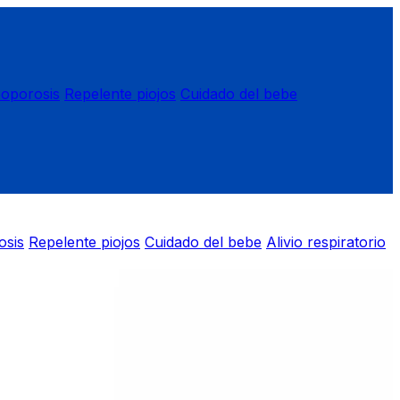
eoporosis
Repelente piojos
Cuidado del bebe
osis
Repelente piojos
Cuidado del bebe
Alivio respiratorio