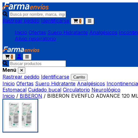
Rastrear pedido
Identificarse
0
Inicio
Ofertas
Suero Hidratante
Analgésicos
Inconti
Alivio respiratorio
0
Menú
Rastrear pedido
Identificarse
Carrito
Inicio
Ofertas
Suero Hidratante
Analgésicos
Incontinencia
Estomacal
Cuidado bucal
Circulatorio
Neurológico
Inicio
/
BIBERON
/
BIBERON EVENFLO ADVANCE 120 ML