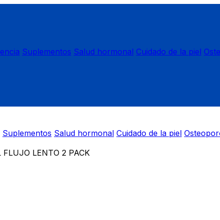
nencia
Suplementos
Salud hormonal
Cuidado de la piel
Ost
Suplementos
Salud hormonal
Cuidado de la piel
Osteopor
 FLUJO LENTO 2 PACK