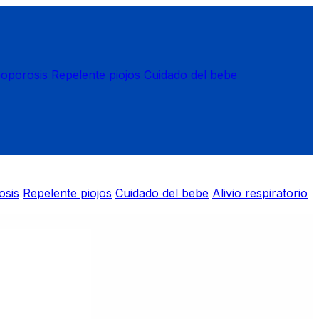
eoporosis
Repelente piojos
Cuidado del bebe
osis
Repelente piojos
Cuidado del bebe
Alivio respiratorio