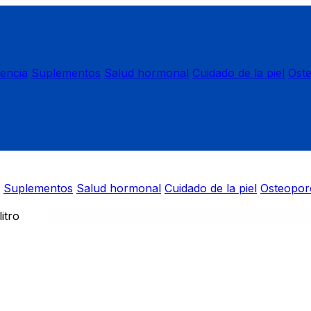
nencia
Suplementos
Salud hormonal
Cuidado de la piel
Ost
Suplementos
Salud hormonal
Cuidado de la piel
Osteopor
itro