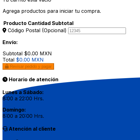
Agrega productos para iniciar tu compra.
Producto
Cantidad
Subtotal
Código Postal
(Opcional)
Envío:
Subtotal
$0.00 MXN
Total
$0.00 MXN
Revisar pedido y pagar
Horario de atención
Lunes a Sábado:
8:00 a 22:00 Hrs.
Domingo:
8:00 a 20:00 Hrs.
Atención al cliente