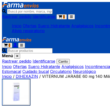
Rastrear pedido
Identificarse
0
Inicio
Ofertas
Suero Hidratante
Analgésicos
Inconti
Alivio respiratorio
0
Menú
Rastrear pedido
Identificarse
Carrito
Inicio
Ofertas
Suero Hidratante
Analgésicos
Incontinencia
Estomacal
Cuidado bucal
Circulatorio
Neurológico
Inicio
/
DIHEXAZIN
/
VITERNUM JARABE 60 mg 140 Milil