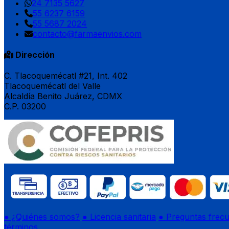
24 7135 5627
55 6237 6159
55 5687 2024
contacto@farmaenvios.com
Dirección
C. Tlacoquemécatl #21, Int. 402
Tlacoquemécatl del Valle
Alcaldía Benito Juárez, CDMX
C.P. 03200
● ¿Quiénes somos?
● Licencia sanitaria
● Preguntas frec
términos