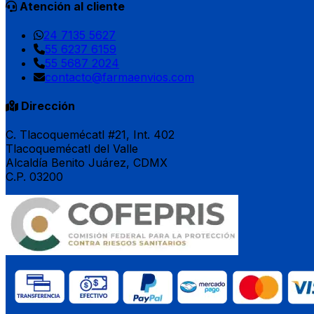
Atención al cliente
24 7135 5627
55 6237 6159
55 5687 2024
contacto@farmaenvios.com
Dirección
C. Tlacoquemécatl #21, Int. 402
Tlacoquemécatl del Valle
Alcaldía Benito Juárez, CDMX
C.P. 03200