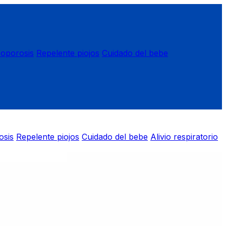
eoporosis
Repelente piojos
Cuidado del bebe
osis
Repelente piojos
Cuidado del bebe
Alivio respiratorio