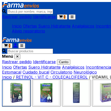
Rastrear pedido
Identificarse
0
Inicio
Ofertas
Suero Hidratante
Analgésicos
Inconti
Alivio respiratorio
0
Menú
Rastrear pedido
Identificarse
Carrito
Inicio
Ofertas
Suero Hidratante
Analgésicos
Incontinencia
Estomacal
Cuidado bucal
Circulatorio
Neurológico
Inicio
/
RETINOL - VIT C - COLECALCIFEROL
/
VIDAMIL L