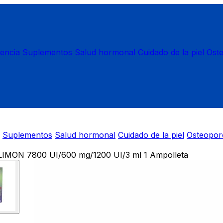
nencia
Suplementos
Salud hormonal
Cuidado de la piel
Ost
Suplementos
Salud hormonal
Cuidado de la piel
Osteopor
IMON 7800 UI/600 mg/1200 UI/3 ml 1 Ampolleta