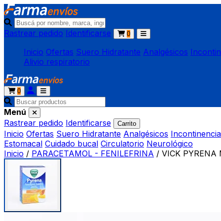
Rastrear pedido
Identificarse
0
Inicio
Ofertas
Suero Hidratante
Analgésicos
Inconti
Alivio respiratorio
0
Menú
Rastrear pedido
Identificarse
Carrito
Inicio
Ofertas
Suero Hidratante
Analgésicos
Incontinencia
Estomacal
Cuidado bucal
Circulatorio
Neurológico
Inicio
/
PARACETAMOL - FENILEFRINA
/
VICK PYRENA M