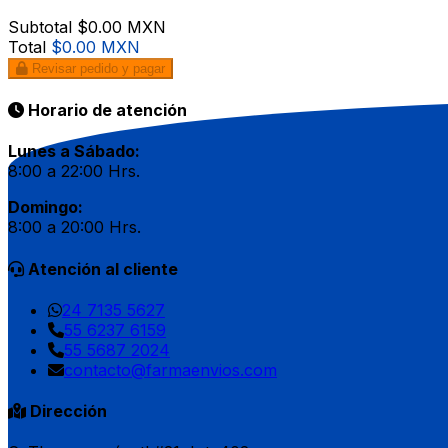
Subtotal
$0.00 MXN
Total
$0.00 MXN
Revisar pedido y pagar
Horario de atención
Lunes a Sábado:
8:00 a 22:00 Hrs.
Domingo:
8:00 a 20:00 Hrs.
Atención al cliente
24 7135 5627
55 6237 6159
55 5687 2024
contacto@farmaenvios.com
Dirección