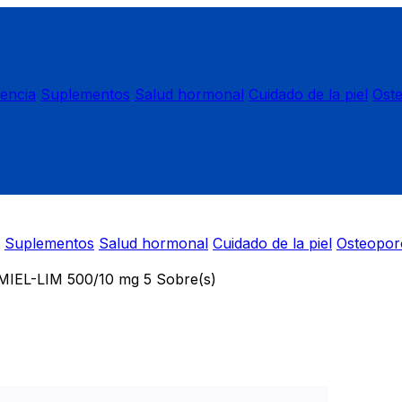
nencia
Suplementos
Salud hormonal
Cuidado de la piel
Ost
Suplementos
Salud hormonal
Cuidado de la piel
Osteopor
IEL-LIM 500/10 mg 5 Sobre(s)