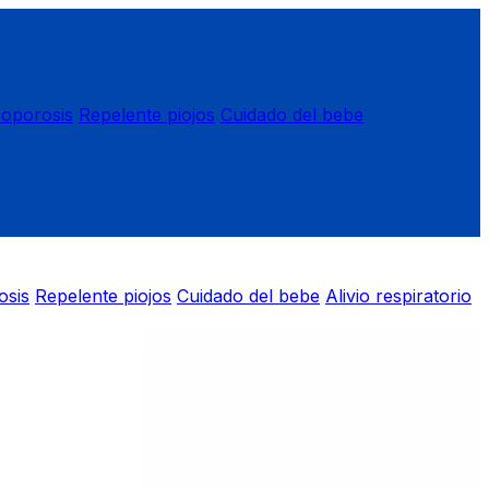
eoporosis
Repelente piojos
Cuidado del bebe
osis
Repelente piojos
Cuidado del bebe
Alivio respiratorio