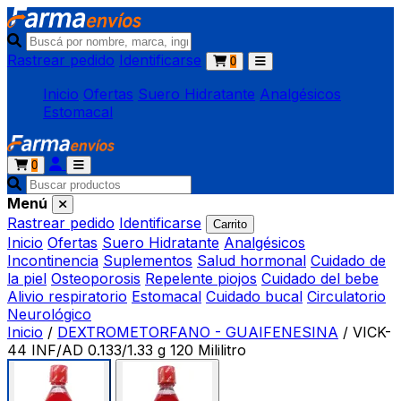
Rastrear pedido
Identificarse
0
Inicio
Ofertas
Suero Hidratante
Analgésicos
Estomacal
0
Menú
Rastrear pedido
Identificarse
Carrito
Inicio
Ofertas
Suero Hidratante
Analgésicos
Incontinencia
Suplementos
Salud hormonal
Cuidado de
la piel
Osteoporosis
Repelente piojos
Cuidado del bebe
Alivio respiratorio
Estomacal
Cuidado bucal
Circulatorio
Neurológico
Inicio
/
DEXTROMETORFANO - GUAIFENESINA
/
VICK-
44 INF/AD 0.133/1.33 g 120 Mililitro