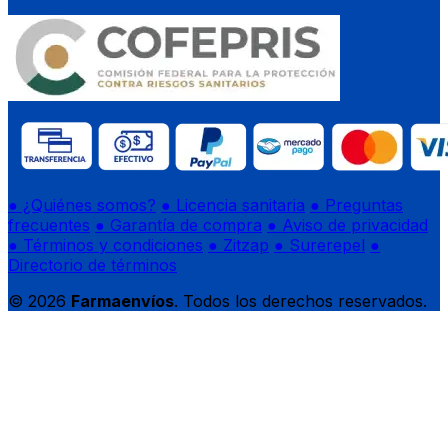
● ¿Quiénes somos?
● Licencia sanitaria
● Preguntas
frecuentes
● Garantía de compra
● Aviso de privacidad
● Términos y condiciones
● Zitzap
● Surerepel
●
Directorio de términos
© 2026
Farmaenvíos
. Todos los derechos reservados.