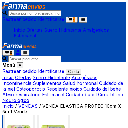
Rastrear pedido
Identificarse
0
Inicio
Ofertas
Suero Hidratante
Analgésicos
Estomacal
0
Menú
Rastrear pedido
Identificarse
Carrito
Inicio
Ofertas
Suero Hidratante
Analgésicos
Incontinencia
Suplementos
Salud hormonal
Cuidado de
la piel
Osteoporosis
Repelente piojos
Cuidado del bebe
Alivio respiratorio
Estomacal
Cuidado bucal
Circulatorio
Neurológico
Inicio
/
VENDAS
/
VENDA ELASTICA PROTEC 10cm X
5m 1 Venda