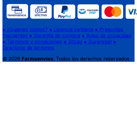
● ¿Quiénes somos?
● Licencia sanitaria
● Preguntas
frecuentes
● Garantía de compra
● Aviso de privacidad
● Términos y condiciones
● Zitzap
● Surerepel
●
Directorio de términos
© 2026
Farmaenvíos
. Todos los derechos reservados.