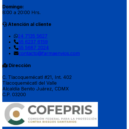
Domingo:
8:00 a 20:00 Hrs.
Atención al cliente
24 7135 5627
55 6237 6159
55 5687 2024
contacto@farmaenvios.com
Dirección
C. Tlacoquemécatl #21, Int. 402
Tlacoquemécatl del Valle
Alcaldía Benito Juárez, CDMX
C.P. 03200