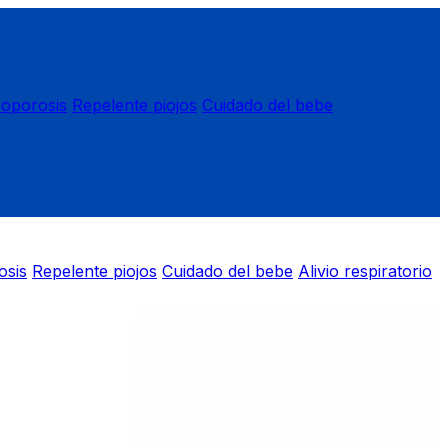
eoporosis
Repelente piojos
Cuidado del bebe
osis
Repelente piojos
Cuidado del bebe
Alivio respiratorio