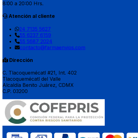
8:00 a 20:00 Hrs.
Atención al cliente
24 7135 5627
55 6237 6159
55 5687 2024
contacto@farmaenvios.com
Dirección
C. Tlacoquemécatl #21, Int. 402
Tlacoquemécatl del Valle
Alcaldía Benito Juárez, CDMX
C.P. 03200