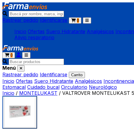
Rastrear pedido
Identificarse
0
Inicio
Ofertas
Suero Hidratante
Analgésicos
Inconti
Alivio respiratorio
0
Menú
Rastrear pedido
Identificarse
Carrito
Inicio
Ofertas
Suero Hidratante
Analgésicos
Incontinencia
Estomacal
Cuidado bucal
Circulatorio
Neurológico
Inicio
/
MONTELUKAST
/
VALTROVER MONTELUKAST 5 m