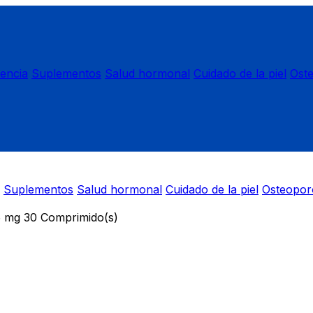
nencia
Suplementos
Salud hormonal
Cuidado de la piel
Ost
Suplementos
Salud hormonal
Cuidado de la piel
Osteopor
g 30 Comprimido(s)