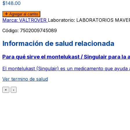
$148.00
Agregar al carrito
Marca: VALTROVER
Laboratorio: LABORATORIOS MAVE
Código:
7502009745089
Información de salud relacionada
Para qué sirve el montelukast / Singulair para la 
El montelukast (Singulair) es un medicamento que ayuda a 
Ver termino de salud
×
‹