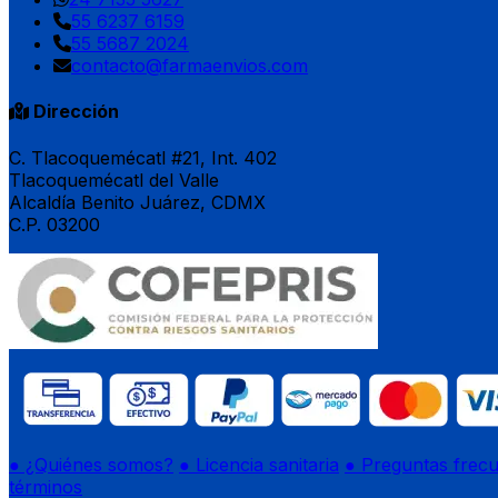
55 6237 6159
55 5687 2024
contacto@farmaenvios.com
Dirección
C. Tlacoquemécatl #21, Int. 402
Tlacoquemécatl del Valle
Alcaldía Benito Juárez, CDMX
C.P. 03200
● ¿Quiénes somos?
● Licencia sanitaria
● Preguntas frec
términos