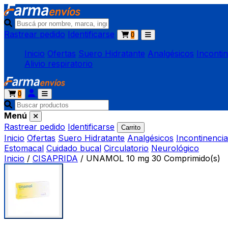
Rastrear pedido
Identificarse
0
Inicio
Ofertas
Suero Hidratante
Analgésicos
Inconti
Alivio respiratorio
0
Menú
Rastrear pedido
Identificarse
Carrito
Inicio
Ofertas
Suero Hidratante
Analgésicos
Incontinencia
Estomacal
Cuidado bucal
Circulatorio
Neurológico
Inicio
/
CISAPRIDA
/
UNAMOL 10 mg 30 Comprimido(s)