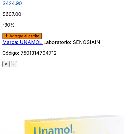
$424.90
$607.00
-30%
Agregar al carrito
Marca: UNAMOL
Laboratorio: SENOSIAIN
Código:
7501314704712
×
‹