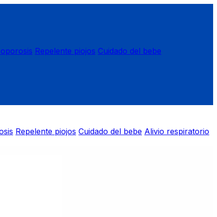
eoporosis
Repelente piojos
Cuidado del bebe
osis
Repelente piojos
Cuidado del bebe
Alivio respiratorio