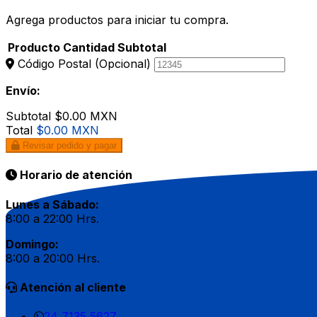
Agrega productos para iniciar tu compra.
Producto
Cantidad
Subtotal
Código Postal
(Opcional)
Envío:
Subtotal
$0.00 MXN
Total
$0.00 MXN
Revisar pedido y pagar
Horario de atención
Lunes a Sábado:
8:00 a 22:00 Hrs.
Domingo:
8:00 a 20:00 Hrs.
Atención al cliente
24 7135 5627