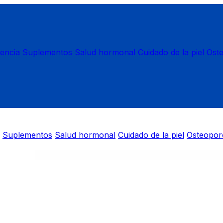
nencia
Suplementos
Salud hormonal
Cuidado de la piel
Ost
Suplementos
Salud hormonal
Cuidado de la piel
Osteopor