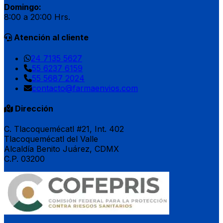
Domingo:
8:00 a 20:00 Hrs.
Atención al cliente
24 7135 5627
55 6237 6159
55 5687 2024
contacto@farmaenvios.com
Dirección
C. Tlacoquemécatl #21, Int. 402
Tlacoquemécatl del Valle
Alcaldía Benito Juárez, CDMX
C.P. 03200