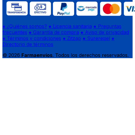
● ¿Quiénes somos?
● Licencia sanitaria
● Preguntas
frecuentes
● Garantía de compra
● Aviso de privacidad
● Términos y condiciones
● Zitzap
● Surerepel
●
Directorio de términos
© 2026
Farmaenvíos
. Todos los derechos reservados.