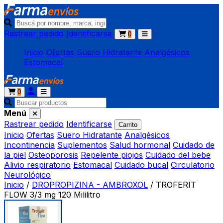
Rastrear pedido
Identificarse
0
Inicio
Ofertas
Suero Hidratante
Analgésicos
Estomacal
0
Menú
Rastrear pedido
Identificarse
Carrito
Inicio
Ofertas
Suero Hidratante
Analgésicos
Incontinencia
Suplementos
Salud hormonal
Cuidado de
la piel
Osteoporosis
Repelente piojos
Cuidado del bebe
Alivio respiratorio
Estomacal
Cuidado bucal
Circulatorio
Neurológico
Inicio
/
DROPROPIZINA - AMBROXOL
/
TROFERIT
FLOW 3/3 mg 120 Mililitro