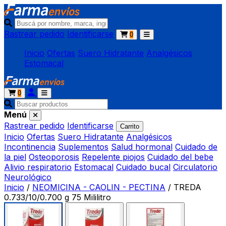
Rastrear pedido
Identificarse
0
Inicio
Ofertas
Suero Hidratante
Analgésicos
Estomacal
0
Menú
Rastrear pedido
Identificarse
Carrito
Inicio
Ofertas
Suero Hidratante
Analgésicos
Incontinencia
Suplementos
Salud hormonal
Cuidado de
la piel
Osteoporosis
Repelente piojos
Cuidado del bebe
Alivio respiratorio
Estomacal
Cuidado bucal
Circulatorio
Neurológico
Inicio
/
NEOMICINA - CAOLIN - PECTINA
/
TREDA
0.733/10/0.700 g 75 Mililitro