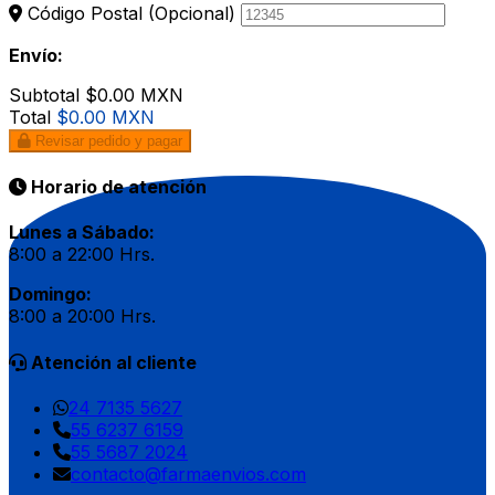
Código Postal
(Opcional)
Envío:
Subtotal
$0.00 MXN
Total
$0.00 MXN
Revisar pedido y pagar
Horario de atención
Lunes a Sábado:
8:00 a 22:00 Hrs.
Domingo:
8:00 a 20:00 Hrs.
Atención al cliente
24 7135 5627
55 6237 6159
55 5687 2024
contacto@farmaenvios.com