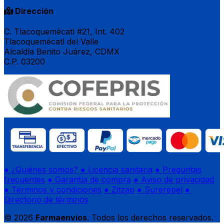
Dirección
C. Tlacoquemécatl #21, Int. 402
Tlacoquemécatl del Valle
Alcaldía Benito Juárez, CDMX
C.P. 03200
● ¿Quiénes somos?
● Licencia sanitaria
● Preguntas
frecuentes
● Garantía de compra
● Aviso de privacidad
● Términos y condiciones
● Zitzap
● Surerepel
●
Directorio de términos
© 2026
Farmaenvíos
. Todos los derechos reservados.