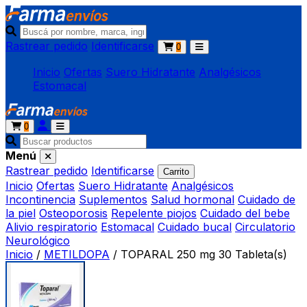
Rastrear pedido
Identificarse
0
Inicio
Ofertas
Suero Hidratante
Analgésicos
Estomacal
0
Menú
Rastrear pedido
Identificarse
Carrito
Inicio
Ofertas
Suero Hidratante
Analgésicos
Incontinencia
Suplementos
Salud hormonal
Cuidado de
la piel
Osteoporosis
Repelente piojos
Cuidado del bebe
Alivio respiratorio
Estomacal
Cuidado bucal
Circulatorio
Neurológico
Inicio
/
METILDOPA
/
TOPARAL 250 mg 30 Tableta(s)