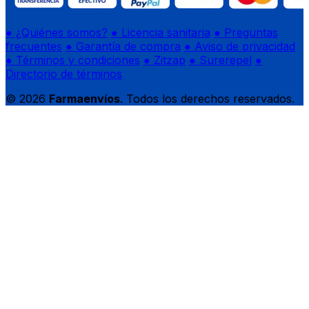
● ¿Quiénes somos?
● Licencia sanitaria
● Preguntas
frecuentes
● Garantía de compra
● Aviso de privacidad
● Términos y condiciones
● Zitzap
● Surerepel
●
Directorio de términos
© 2026
Farmaenvíos
. Todos los derechos reservados.