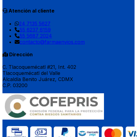
Atención al cliente
24 7135 5627
55 6237 6159
55 5687 2024
contacto@farmaenvios.com
Dirección
C. Tlacoquemécatl #21, Int. 402
Tlacoquemécatl del Valle
Alcaldía Benito Juárez, CDMX
C.P. 03200