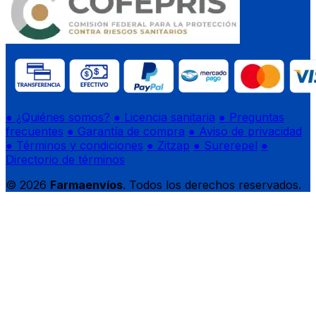
● ¿Quiénes somos?
● Licencia sanitaria
● Preguntas
frecuentes
● Garantía de compra
● Aviso de privacidad
● Términos y condiciones
● Zitzap
● Surerepel
●
Directorio de términos
© 2026
Farmaenvíos
. Todos los derechos reservados.