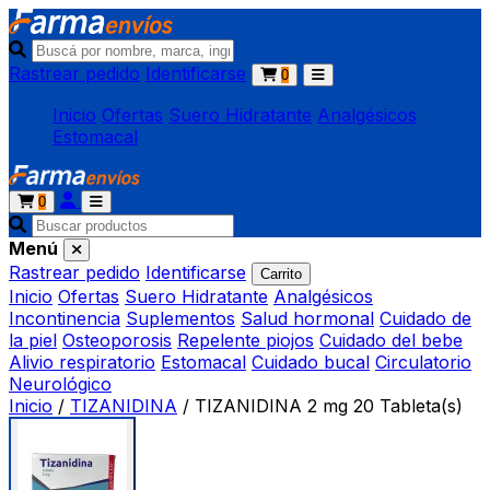
Rastrear pedido
Identificarse
0
Inicio
Ofertas
Suero Hidratante
Analgésicos
Estomacal
0
Menú
Rastrear pedido
Identificarse
Carrito
Inicio
Ofertas
Suero Hidratante
Analgésicos
Incontinencia
Suplementos
Salud hormonal
Cuidado de
la piel
Osteoporosis
Repelente piojos
Cuidado del bebe
Alivio respiratorio
Estomacal
Cuidado bucal
Circulatorio
Neurológico
Inicio
/
TIZANIDINA
/
TIZANIDINA 2 mg 20 Tableta(s)