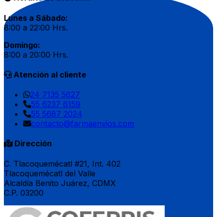
Lunes a Sábado:
8:00 a 22:00 Hrs.
Domingo:
8:00 a 20:00 Hrs.
Atención al cliente
24 7135 5627
55 6237 6159
55 5687 2024
contacto@farmaenvios.com
Dirección
C. Tlacoquemécatl #21, Int. 402
Tlacoquemécatl del Valle
Alcaldía Benito Juárez, CDMX
C.P. 03200