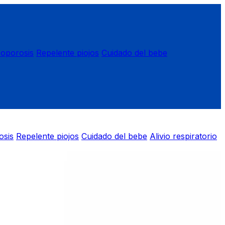
eoporosis
Repelente piojos
Cuidado del bebe
osis
Repelente piojos
Cuidado del bebe
Alivio respiratorio