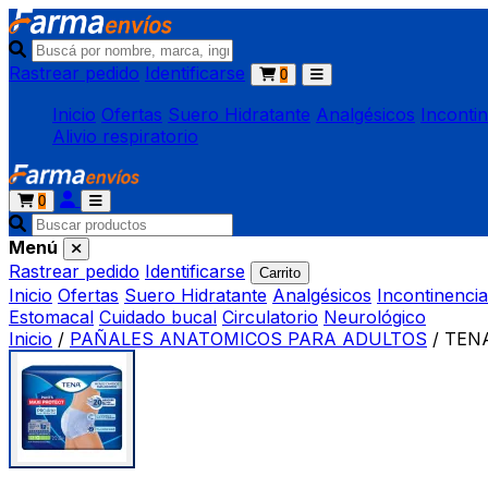
Rastrear pedido
Identificarse
0
Inicio
Ofertas
Suero Hidratante
Analgésicos
Inconti
Alivio respiratorio
0
Menú
Rastrear pedido
Identificarse
Carrito
Inicio
Ofertas
Suero Hidratante
Analgésicos
Incontinencia
Estomacal
Cuidado bucal
Circulatorio
Neurológico
Inicio
/
PAÑALES ANATOMICOS PARA ADULTOS
/
TENA