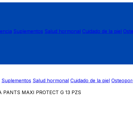
nencia
Suplementos
Salud hormonal
Cuidado de la piel
Ost
Suplementos
Salud hormonal
Cuidado de la piel
Osteopor
 PANTS MAXI PROTECT G 13 PZS