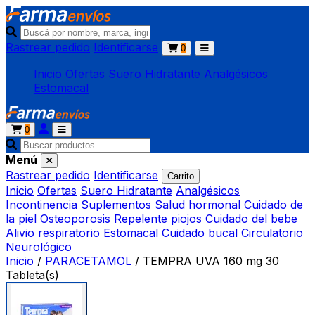
Rastrear pedido
Identificarse
0
Inicio
Ofertas
Suero Hidratante
Analgésicos
Estomacal
0
Menú
Rastrear pedido
Identificarse
Carrito
Inicio
Ofertas
Suero Hidratante
Analgésicos
Incontinencia
Suplementos
Salud hormonal
Cuidado de
la piel
Osteoporosis
Repelente piojos
Cuidado del bebe
Alivio respiratorio
Estomacal
Cuidado bucal
Circulatorio
Neurológico
Inicio
/
PARACETAMOL
/
TEMPRA UVA 160 mg 30
Tableta(s)