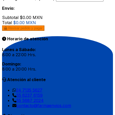
Envío:
Subtotal
$0.00 MXN
Total
$0.00 MXN
Revisar pedido y pagar
Horario de atención
Lunes a Sábado:
8:00 a 22:00 Hrs.
Domingo:
8:00 a 20:00 Hrs.
Atención al cliente
24 7135 5627
55 6237 6159
55 5687 2024
contacto@farmaenvios.com