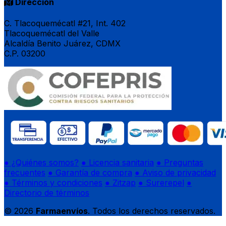
Dirección
C. Tlacoquemécatl #21, Int. 402
Tlacoquemécatl del Valle
Alcaldía Benito Juárez, CDMX
C.P. 03200
● ¿Quiénes somos?
● Licencia sanitaria
● Preguntas
frecuentes
● Garantía de compra
● Aviso de privacidad
● Términos y condiciones
● Zitzap
● Surerepel
●
Directorio de términos
© 2026
Farmaenvíos
. Todos los derechos reservados.