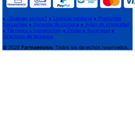
● ¿Quiénes somos?
● Licencia sanitaria
● Preguntas
frecuentes
● Garantía de compra
● Aviso de privacidad
● Términos y condiciones
● Zitzap
● Surerepel
●
Directorio de términos
© 2026
Farmaenvíos
. Todos los derechos reservados.