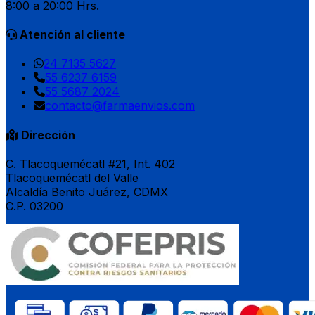
8:00 a 20:00 Hrs.
Atención al cliente
24 7135 5627
55 6237 6159
55 5687 2024
contacto@farmaenvios.com
Dirección
C. Tlacoquemécatl #21, Int. 402
Tlacoquemécatl del Valle
Alcaldía Benito Juárez, CDMX
C.P. 03200