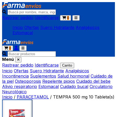
Rastrear pedido
Identificarse
0
Inicio
Ofertas
Suero Hidratante
Analgésicos
Estomacal
0
Menú
Rastrear pedido
Identificarse
Carrito
Inicio
Ofertas
Suero Hidratante
Analgésicos
Incontinencia
Suplementos
Salud hormonal
Cuidado de
la piel
Osteoporosis
Repelente piojos
Cuidado del bebe
Alivio respiratorio
Estomacal
Cuidado bucal
Circulatorio
Neurológico
Inicio
/
PARACETAMOL
/
TEMPRA 500 mg 10 Tableta(s)