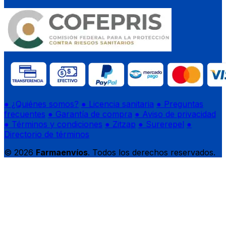
● ¿Quiénes somos?
● Licencia sanitaria
● Preguntas
frecuentes
● Garantía de compra
● Aviso de privacidad
● Términos y condiciones
● Zitzap
● Surerepel
●
Directorio de términos
© 2026
Farmaenvíos
. Todos los derechos reservados.