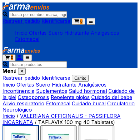
Rastrear pedido
Identificarse
0
Inicio
Ofertas
Suero Hidratante
Analgésicos
Estomacal
0
Menú
Rastrear pedido
Identificarse
Carrito
Inicio
Ofertas
Suero Hidratante
Analgésicos
Incontinencia
Suplementos
Salud hormonal
Cuidado de
la piel
Osteoporosis
Repelente piojos
Cuidado del bebe
Alivio respiratorio
Estomacal
Cuidado bucal
Circulatorio
Neurológico
Inicio
/
VALERIANA OFFICINALIS - PASSIFLORA
INCARNATA
/
TAFLAVIX 100 mg 40 Tableta(s)