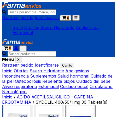
Rastrear pedido
Identificarse
0
Inicio
Ofertas
Suero Hidratante
Analgésicos
Estomacal
0
Menú
Rastrear pedido
Identificarse
Carrito
Inicio
Ofertas
Suero Hidratante
Analgésicos
Incontinencia
Suplementos
Salud hormonal
Cuidado de
la piel
Osteoporosis
Repelente piojos
Cuidado del bebe
Alivio respiratorio
Estomacal
Cuidado bucal
Circulatorio
Neurológico
Inicio
/
ACIDO ACETILSALICILICO - CAFEINA -
ERGOTAMINA
/
SYDOLIL 400/50/1 mg 36 Tableta(s)