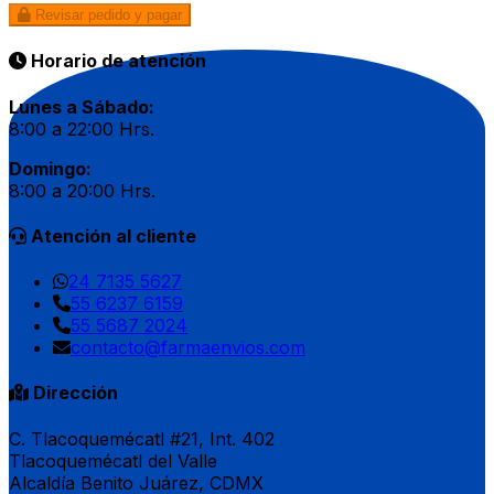
Revisar pedido y pagar
Horario de atención
Lunes a Sábado:
8:00 a 22:00 Hrs.
Domingo:
8:00 a 20:00 Hrs.
Atención al cliente
24 7135 5627
55 6237 6159
55 5687 2024
contacto@farmaenvios.com
Dirección
C. Tlacoquemécatl #21, Int. 402
Tlacoquemécatl del Valle
Alcaldía Benito Juárez, CDMX