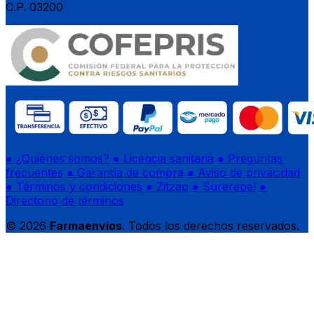
C.P. 03200
● ¿Quiénes somos?
● Licencia sanitaria
● Preguntas
frecuentes
● Garantía de compra
● Aviso de privacidad
● Términos y condiciones
● Zitzap
● Surerepel
●
Directorio de términos
© 2026
Farmaenvíos
. Todos los derechos reservados.