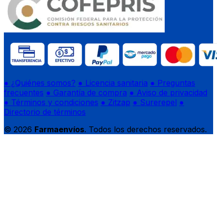
● ¿Quiénes somos?
● Licencia sanitaria
● Preguntas
frecuentes
● Garantía de compra
● Aviso de privacidad
● Términos y condiciones
● Zitzap
● Surerepel
●
Directorio de términos
© 2026
Farmaenvíos
. Todos los derechos reservados.