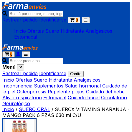
Rastrear pedido
Identificarse
0
Inicio
Ofertas
Suero Hidratante
Analgésicos
Estomacal
0
Menú
Rastrear pedido
Identificarse
Carrito
Inicio
Ofertas
Suero Hidratante
Analgésicos
Incontinencia
Suplementos
Salud hormonal
Cuidado de
la piel
Osteoporosis
Repelente piojos
Cuidado del bebe
Alivio respiratorio
Estomacal
Cuidado bucal
Circulatorio
Neurológico
Inicio
/
SUERO ORAL
/
SUEROX VITAMINS NARANJA -
MANGO PACK 6 PZAS 630 ml C/U