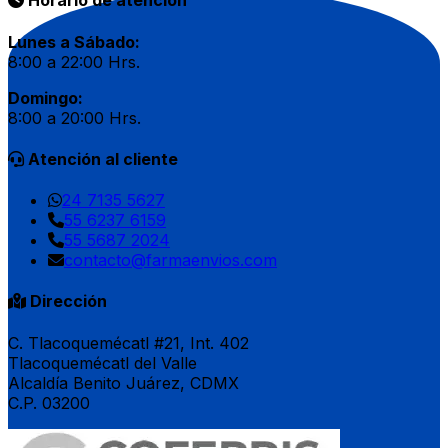
Horario de atención
Lunes a Sábado:
8:00 a 22:00 Hrs.
Domingo:
8:00 a 20:00 Hrs.
Atención al cliente
24 7135 5627
55 6237 6159
55 5687 2024
contacto@farmaenvios.com
Dirección
C. Tlacoquemécatl #21, Int. 402
Tlacoquemécatl del Valle
Alcaldía Benito Juárez, CDMX
C.P. 03200