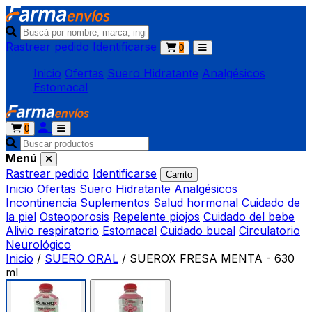
Rastrear pedido
Identificarse
0
Inicio
Ofertas
Suero Hidratante
Analgésicos
Estomacal
0
Menú
Rastrear pedido
Identificarse
Carrito
Inicio
Ofertas
Suero Hidratante
Analgésicos
Incontinencia
Suplementos
Salud hormonal
Cuidado de
la piel
Osteoporosis
Repelente piojos
Cuidado del bebe
Alivio respiratorio
Estomacal
Cuidado bucal
Circulatorio
Neurológico
Inicio
/
SUERO ORAL
/
SUEROX FRESA MENTA - 630
ml