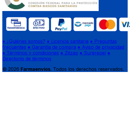
● ¿Quiénes somos?
● Licencia sanitaria
● Preguntas
frecuentes
● Garantía de compra
● Aviso de privacidad
● Términos y condiciones
● Zitzap
● Surerepel
●
Directorio de términos
© 2026
Farmaenvíos
. Todos los derechos reservados.