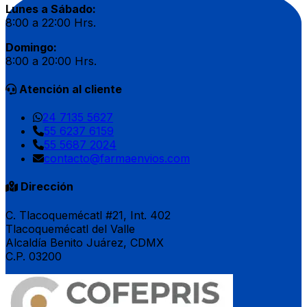
Lunes a Sábado:
8:00 a 22:00 Hrs.
Domingo:
8:00 a 20:00 Hrs.
Atención al cliente
24 7135 5627
55 6237 6159
55 5687 2024
contacto@farmaenvios.com
Dirección
C. Tlacoquemécatl #21, Int. 402
Tlacoquemécatl del Valle
Alcaldía Benito Juárez, CDMX
C.P. 03200