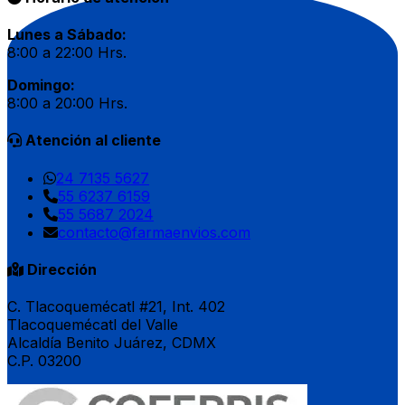
Lunes a Sábado:
8:00 a 22:00 Hrs.
Domingo:
8:00 a 20:00 Hrs.
Atención al cliente
24 7135 5627
55 6237 6159
55 5687 2024
contacto@farmaenvios.com
Dirección
C. Tlacoquemécatl #21, Int. 402
Tlacoquemécatl del Valle
Alcaldía Benito Juárez, CDMX
C.P. 03200