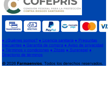
● ¿Quiénes somos?
● Licencia sanitaria
● Preguntas
frecuentes
● Garantía de compra
● Aviso de privacidad
● Términos y condiciones
● Zitzap
● Surerepel
●
Directorio de términos
© 2026
Farmaenvíos
. Todos los derechos reservados.