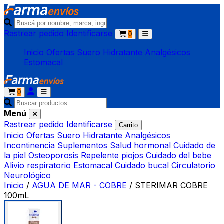
Rastrear pedido
Identificarse
0
Inicio
Ofertas
Suero Hidratante
Analgésicos
Estomacal
0
Menú
Rastrear pedido
Identificarse
Carrito
Inicio
Ofertas
Suero Hidratante
Analgésicos
Incontinencia
Suplementos
Salud hormonal
Cuidado de
la piel
Osteoporosis
Repelente piojos
Cuidado del bebe
Alivio respiratorio
Estomacal
Cuidado bucal
Circulatorio
Neurológico
Inicio
/
AGUA DE MAR - COBRE
/
STERIMAR COBRE
100mL