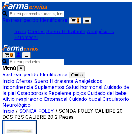
Rastrear pedido
Identificarse
0
Inicio
Ofertas
Suero Hidratante
Analgésicos
Estomacal
0
Menú
Rastrear pedido
Identificarse
Carrito
Inicio
Ofertas
Suero Hidratante
Analgésicos
Incontinencia
Suplementos
Salud hormonal
Cuidado de
la piel
Osteoporosis
Repelente piojos
Cuidado del bebe
Alivio respiratorio
Estomacal
Cuidado bucal
Circulatorio
Neurológico
Inicio
/
SONDA FOLEY
/
SONDA FOLEY CALIBRE 20
DOS PZS CALIBRE 20 2 Piezas