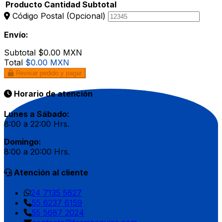
Producto
Cantidad
Subtotal
Código Postal
(Opcional)
Envío:
Subtotal
$0.00 MXN
Total
$0.00 MXN
Revisar pedido y pagar
Horario de atención
Lunes a Sábado:
8:00 a 22:00 Hrs.
Domingo:
8:00 a 20:00 Hrs.
Atención al cliente
24 7135 5627
55 6237 6159
55 5687 2024