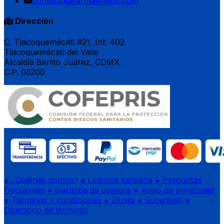
contacto@farmaenvios.com
Dirección
C. Tlacoquemécatl #21, Int. 402
Tlacoquemécatl del Valle
Alcaldía Benito Juárez, CDMX
C.P. 03200
● ¿Quiénes somos?
● Licencia sanitaria
● Preguntas
frecuentes
● Garantía de compra
● Aviso de privacidad
● Términos y condiciones
● Zitzap
● Surerepel
●
Directorio de términos