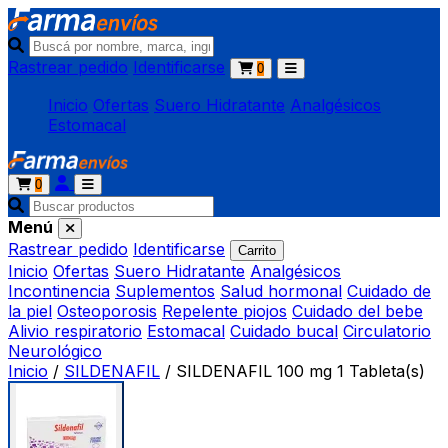
Rastrear pedido
Identificarse
0
Inicio
Ofertas
Suero Hidratante
Analgésicos
Estomacal
0
Menú
Rastrear pedido
Identificarse
Carrito
Inicio
Ofertas
Suero Hidratante
Analgésicos
Incontinencia
Suplementos
Salud hormonal
Cuidado de
la piel
Osteoporosis
Repelente piojos
Cuidado del bebe
Alivio respiratorio
Estomacal
Cuidado bucal
Circulatorio
Neurológico
Inicio
/
SILDENAFIL
/
SILDENAFIL 100 mg 1 Tableta(s)