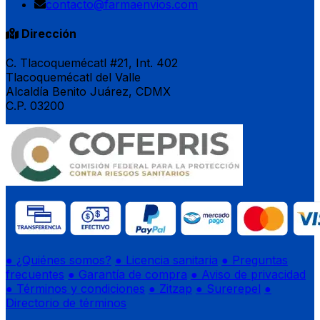
contacto@farmaenvios.com
Dirección
C. Tlacoquemécatl #21, Int. 402
Tlacoquemécatl del Valle
Alcaldía Benito Juárez, CDMX
C.P. 03200
● ¿Quiénes somos?
● Licencia sanitaria
● Preguntas
frecuentes
● Garantía de compra
● Aviso de privacidad
● Términos y condiciones
● Zitzap
● Surerepel
●
Directorio de términos