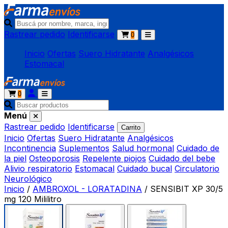
Rastrear pedido
Identificarse
0
Inicio
Ofertas
Suero Hidratante
Analgésicos
Estomacal
0
Menú
Rastrear pedido
Identificarse
Carrito
Inicio
Ofertas
Suero Hidratante
Analgésicos
Incontinencia
Suplementos
Salud hormonal
Cuidado de
la piel
Osteoporosis
Repelente piojos
Cuidado del bebe
Alivio respiratorio
Estomacal
Cuidado bucal
Circulatorio
Neurológico
Inicio
/
AMBROXOL - LORATADINA
/
SENSIBIT XP 30/5
mg 120 Mililitro