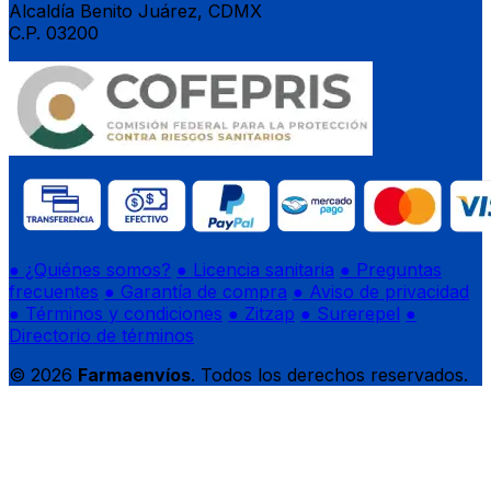
Alcaldía Benito Juárez, CDMX
C.P. 03200
● ¿Quiénes somos?
● Licencia sanitaria
● Preguntas
frecuentes
● Garantía de compra
● Aviso de privacidad
● Términos y condiciones
● Zitzap
● Surerepel
●
Directorio de términos
© 2026
Farmaenvíos
. Todos los derechos reservados.