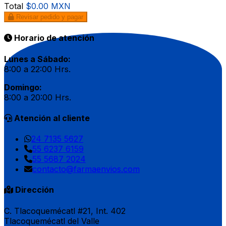
Total
$0.00 MXN
Revisar pedido y pagar
Horario de atención
Lunes a Sábado:
8:00 a 22:00 Hrs.
Domingo:
8:00 a 20:00 Hrs.
Atención al cliente
24 7135 5627
55 6237 6159
55 5687 2024
contacto@farmaenvios.com
Dirección
C. Tlacoquemécatl #21, Int. 402
Tlacoquemécatl del Valle