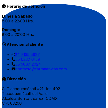
Horario de atención
Lunes a Sábado:
8:00 a 22:00 Hrs.
Domingo:
8:00 a 20:00 Hrs.
Atención al cliente
24 7135 5627
55 6237 6159
55 5687 2024
contacto@farmaenvios.com
Dirección
C. Tlacoquemécatl #21, Int. 402
Tlacoquemécatl del Valle
Alcaldía Benito Juárez, CDMX
C.P. 03200