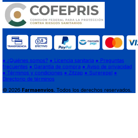
● ¿Quiénes somos?
● Licencia sanitaria
● Preguntas
frecuentes
● Garantía de compra
● Aviso de privacidad
● Términos y condiciones
● Zitzap
● Surerepel
●
Directorio de términos
© 2026
Farmaenvíos
. Todos los derechos reservados.