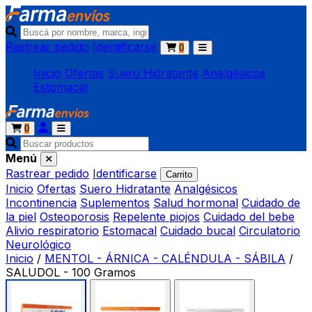
Rastrear pedido
Identificarse
0
Inicio
Ofertas
Suero Hidratante
Analgésicos
Estomacal
0
Menú
Rastrear pedido
Identificarse
Carrito
Inicio
Ofertas
Suero Hidratante
Analgésicos
Incontinencia
Suplementos
Salud hormonal
Cuidado de
la piel
Osteoporosis
Repelente piojos
Cuidado del bebe
Alivio respiratorio
Estomacal
Cuidado bucal
Circulatorio
Neurológico
Inicio
/
MENTOL - ÁRNICA - CALÉNDULA - SÁBILA
/
SALUDOL - 100 Gramos