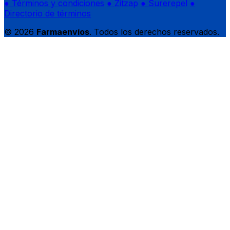
● Términos y condiciones
● Zitzap
● Surerepel
●
Directorio de términos
© 2026
Farmaenvíos
. Todos los derechos reservados.