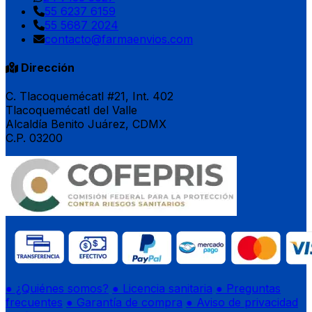
55 6237 6159
55 5687 2024
contacto@farmaenvios.com
Dirección
C. Tlacoquemécatl #21, Int. 402
Tlacoquemécatl del Valle
Alcaldía Benito Juárez, CDMX
C.P. 03200
● ¿Quiénes somos?
● Licencia sanitaria
● Preguntas
frecuentes
● Garantía de compra
● Aviso de privacidad