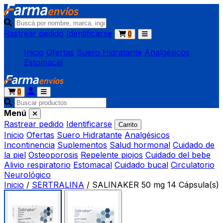
Rastrear pedido
Identificarse
0
Inicio
Ofertas
Suero Hidratante
Analgésicos
Estomacal
0
Menú
Rastrear pedido
Identificarse
Carrito
Inicio
Ofertas
Suero Hidratante
Analgésicos
Incontinencia
Suplementos
Salud hormonal
Cuidado de
la piel
Osteoporosis
Repelente piojos
Cuidado del bebe
Alivio respiratorio
Estomacal
Cuidado bucal
Circulatorio
Neurológico
Inicio
/
SERTRALINA
/
SALINAKER 50 mg 14 Cápsula(s)