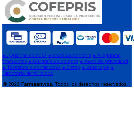
● ¿Quiénes somos?
● Licencia sanitaria
● Preguntas
frecuentes
● Garantía de compra
● Aviso de privacidad
● Términos y condiciones
● Zitzap
● Surerepel
●
Directorio de términos
© 2026
Farmaenvíos
. Todos los derechos reservados.