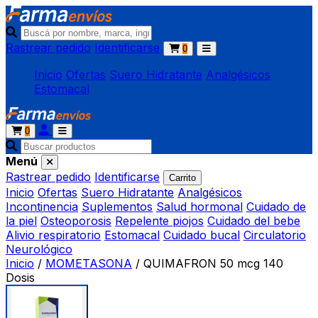
Rastrear pedido
Identificarse
0
Inicio
Ofertas
Suero Hidratante
Analgésicos
Estomacal
0
Menú
Rastrear pedido
Identificarse
Carrito
Inicio
Ofertas
Suero Hidratante
Analgésicos
Incontinencia
Suplementos
Salud hormonal
Cuidado de
la piel
Osteoporosis
Repelente piojos
Cuidado del bebe
Alivio respiratorio
Estomacal
Cuidado bucal
Circulatorio
Neurológico
Inicio
/
MOMETASONA
/
QUIMAFRON 50 mcg 140
Dosis