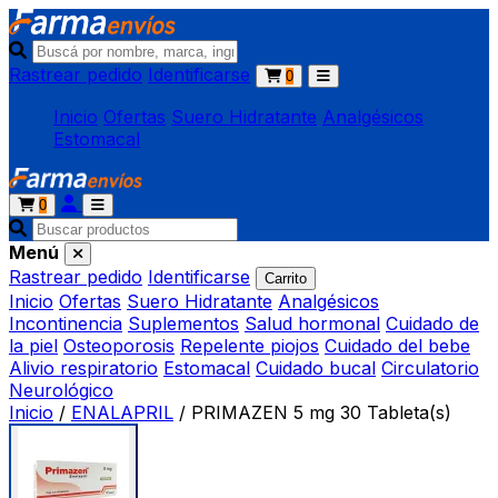
Rastrear pedido
Identificarse
0
Inicio
Ofertas
Suero Hidratante
Analgésicos
Estomacal
0
Menú
Rastrear pedido
Identificarse
Carrito
Inicio
Ofertas
Suero Hidratante
Analgésicos
Incontinencia
Suplementos
Salud hormonal
Cuidado de
la piel
Osteoporosis
Repelente piojos
Cuidado del bebe
Alivio respiratorio
Estomacal
Cuidado bucal
Circulatorio
Neurológico
Inicio
/
ENALAPRIL
/
PRIMAZEN 5 mg 30 Tableta(s)