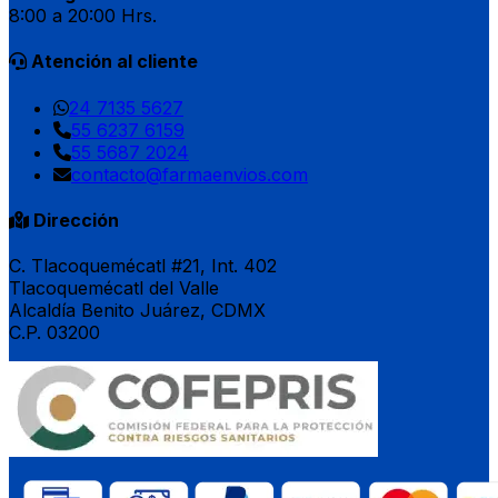
8:00 a 20:00 Hrs.
Atención al cliente
24 7135 5627
55 6237 6159
55 5687 2024
contacto@farmaenvios.com
Dirección
C. Tlacoquemécatl #21, Int. 402
Tlacoquemécatl del Valle
Alcaldía Benito Juárez, CDMX
C.P. 03200