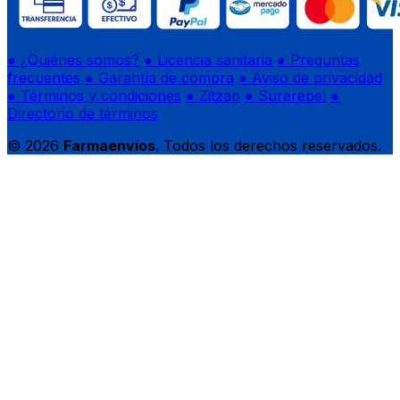
● ¿Quiénes somos?
● Licencia sanitaria
● Preguntas
frecuentes
● Garantía de compra
● Aviso de privacidad
● Términos y condiciones
● Zitzap
● Surerepel
●
Directorio de términos
© 2026
Farmaenvíos
. Todos los derechos reservados.