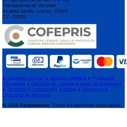
Tlacoquemécatl del Valle
Alcaldía Benito Juárez, CDMX
C.P. 03200
● ¿Quiénes somos?
● Licencia sanitaria
● Preguntas
frecuentes
● Garantía de compra
● Aviso de privacidad
● Términos y condiciones
● Zitzap
● Surerepel
●
Directorio de términos
© 2026
Farmaenvíos
. Todos los derechos reservados.