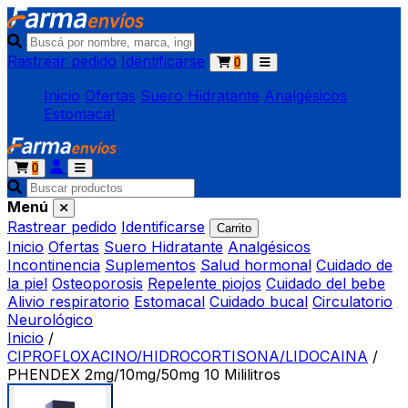
Rastrear pedido
Identificarse
0
Inicio
Ofertas
Suero Hidratante
Analgésicos
Estomacal
0
Menú
Rastrear pedido
Identificarse
Carrito
Inicio
Ofertas
Suero Hidratante
Analgésicos
Incontinencia
Suplementos
Salud hormonal
Cuidado de
la piel
Osteoporosis
Repelente piojos
Cuidado del bebe
Alivio respiratorio
Estomacal
Cuidado bucal
Circulatorio
Neurológico
Inicio
/
CIPROFLOXACINO/HIDROCORTISONA/LIDOCAINA
/
PHENDEX 2mg/10mg/50mg 10 Mililitros