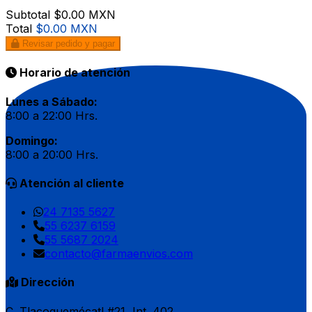
Subtotal
$0.00 MXN
Total
$0.00 MXN
Revisar pedido y pagar
Horario de atención
Lunes a Sábado:
8:00 a 22:00 Hrs.
Domingo:
8:00 a 20:00 Hrs.
Atención al cliente
24 7135 5627
55 6237 6159
55 5687 2024
contacto@farmaenvios.com
Dirección
C. Tlacoquemécatl #21, Int. 402