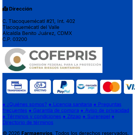
Dirección
C. Tlacoquemécatl #21, Int. 402
Tlacoquemécatl del Valle
Alcaldía Benito Juárez, CDMX
C.P. 03200
● ¿Quiénes somos?
● Licencia sanitaria
● Preguntas
frecuentes
● Garantía de compra
● Aviso de privacidad
● Términos y condiciones
● Zitzap
● Surerepel
●
Directorio de términos
© 2026
Farmaenvíos
. Todos los derechos reservados.