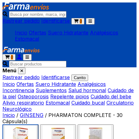
Rastrear pedido
Identificarse
0
Inicio
Ofertas
Suero Hidratante
Analgésicos
Estomacal
0
Menú
Rastrear pedido
Identificarse
Carrito
Inicio
Ofertas
Suero Hidratante
Analgésicos
Incontinencia
Suplementos
Salud hormonal
Cuidado de
la piel
Osteoporosis
Repelente piojos
Cuidado del bebe
Alivio respiratorio
Estomacal
Cuidado bucal
Circulatorio
Neurológico
Inicio
/
GINSENG
/
PHARMATON COMPLETE - 30
Cápsula(s)