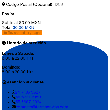
Código Postal
(Opcional)
Envío:
Subtotal
$0.00 MXN
Total
$0.00 MXN
Revisar pedido y pagar
Horario de atención
Lunes a Sábado:
8:00 a 22:00 Hrs.
Domingo:
8:00 a 20:00 Hrs.
Atención al cliente
24 7135 5627
55 6237 6159
55 5687 2024
contacto@farmaenvios.com