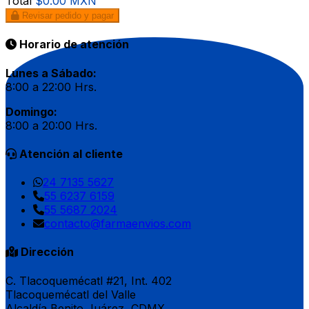
Total
$0.00 MXN
Revisar pedido y pagar
Horario de atención
Lunes a Sábado:
8:00 a 22:00 Hrs.
Domingo:
8:00 a 20:00 Hrs.
Atención al cliente
24 7135 5627
55 6237 6159
55 5687 2024
contacto@farmaenvios.com
Dirección
C. Tlacoquemécatl #21, Int. 402
Tlacoquemécatl del Valle
Alcaldía Benito Juárez, CDMX