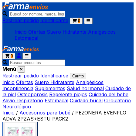
Rastrear pedido
Identificarse
0
Inicio
Ofertas
Suero Hidratante
Analgésicos
Estomacal
0
Menú
Rastrear pedido
Identificarse
Carrito
Inicio
Ofertas
Suero Hidratante
Analgésicos
Incontinencia
Suplementos
Salud hormonal
Cuidado de
la piel
Osteoporosis
Repelente piojos
Cuidado del bebe
Alivio respiratorio
Estomacal
Cuidado bucal
Circulatorio
Neurológico
Inicio
/
Accesorios para bebé
/
PEZONERA EVENFLO
ADVA 2PZAS+ESTU PACK2