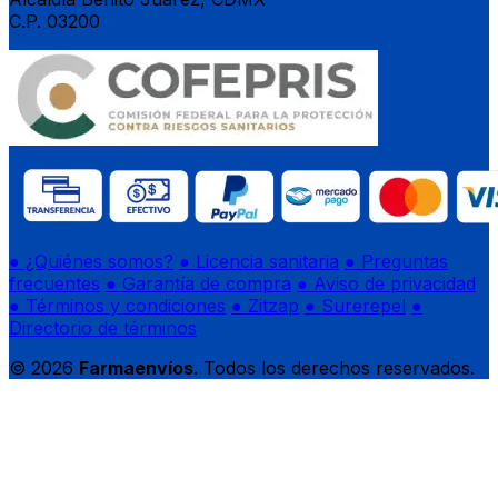
C.P. 03200
● ¿Quiénes somos?
● Licencia sanitaria
● Preguntas
frecuentes
● Garantía de compra
● Aviso de privacidad
● Términos y condiciones
● Zitzap
● Surerepel
●
Directorio de términos
© 2026
Farmaenvíos
. Todos los derechos reservados.