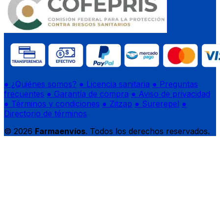
● ¿Quiénes somos?
● Licencia sanitaria
● Preguntas
frecuentes
● Garantía de compra
● Aviso de privacidad
● Términos y condiciones
● Zitzap
● Surerepel
●
Directorio de términos
© 2026
Farmaenvíos
. Todos los derechos reservados.