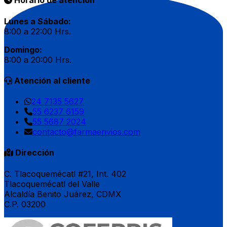
Horario de atención
Lunes a Sábado:
8:00 a 22:00 Hrs.
Domingo:
8:00 a 20:00 Hrs.
Atención al cliente
24 7135 5627
55 6237 6159
55 5687 2024
contacto@farmaenvios.com
Dirección
C. Tlacoquemécatl #21, Int. 402
Tlacoquemécatl del Valle
Alcaldía Benito Juárez, CDMX
C.P. 03200