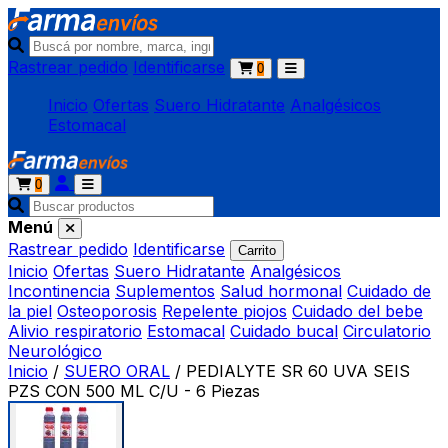
Rastrear pedido
Identificarse
0
Inicio
Ofertas
Suero Hidratante
Analgésicos
Estomacal
0
Menú
Rastrear pedido
Identificarse
Carrito
Inicio
Ofertas
Suero Hidratante
Analgésicos
Incontinencia
Suplementos
Salud hormonal
Cuidado de
la piel
Osteoporosis
Repelente piojos
Cuidado del bebe
Alivio respiratorio
Estomacal
Cuidado bucal
Circulatorio
Neurológico
Inicio
/
SUERO ORAL
/
PEDIALYTE SR 60 UVA SEIS
PZS CON 500 ML C/U - 6 Piezas